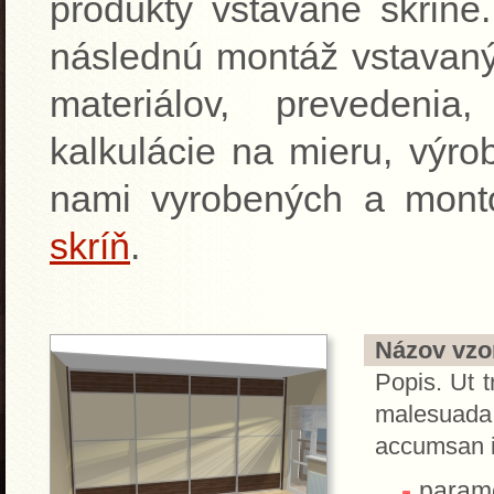
produkty vstavané skrine
následnú montáž vstavaný
materiálov, prevedenia
kalkulácie na mieru, výrob
nami vyrobených a mon
skríň
.
Názov vzor
Popis. Ut t
malesuada.
accumsan i
parame