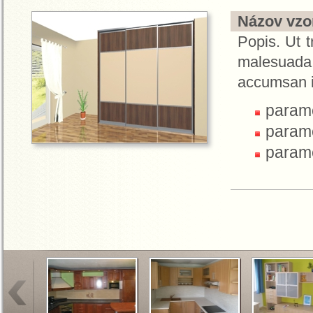
Názov vzor
Popis. Ut t
malesuada.
accumsan i
parame
parame
parame