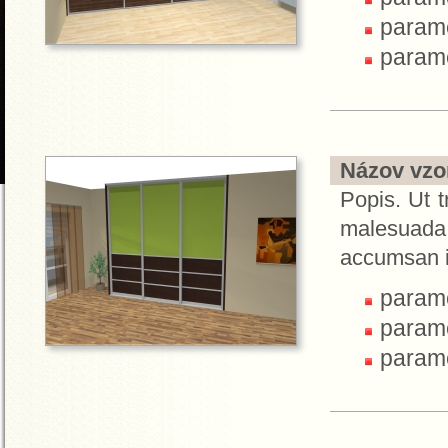
parame
parame
Názov vzor
Popis. Ut t
malesuada.
accumsan i
parame
parame
parame