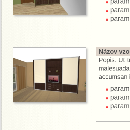
parame
parame
parame
Názov vzor
Popis. Ut t
malesuada.
accumsan i
parame
parame
parame